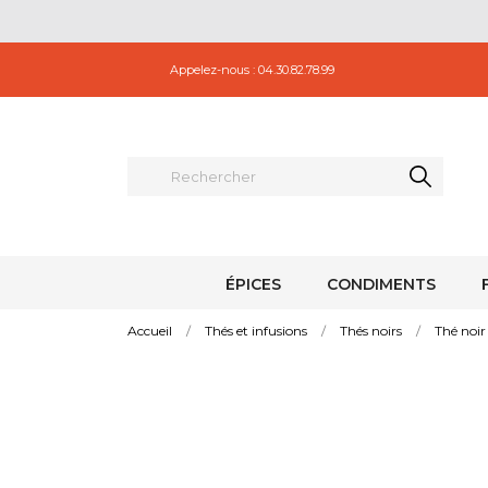
Appelez-nous :
04.30.82.78.99
ÉPICES
CONDIMENTS
Accueil
Thés et infusions
Thés noirs
Thé noir