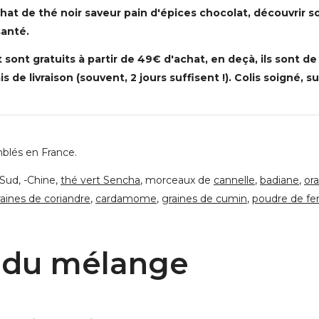
hat de thé noir saveur pain d'épices chocolat, découvrir so
santé.
sont gratuits à partir de 49€ d'achat, en deçà, ils sont de
is de livraison (souvent, 2 jours suffisent !). Colis soigné, 
blés en France.
 Sud, -Chine,
thé vert Sencha
, morceaux de
cannelle
,
badiane
,
or
raines de coriandre
,
cardamome
,
graines de cumin
,
poudre de fe
 du mélange