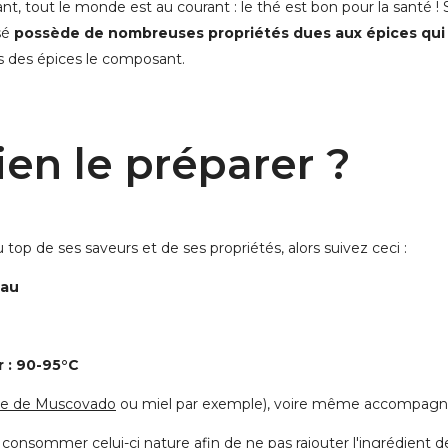
, tout le monde est au courant : le thé est bon pour la santé ! 
sé
possède de nombreuses propriétés dues aux épices qui
és des épices le composant.
n le préparer ?
top de ses saveurs et de ses propriétés, alors suivez ceci :
eau
r : 90-95°C
re de Muscovado
ou miel par exemple), voire même accompagné 
consommer celui-ci nature afin de ne pas rajouter l'ingrédient de