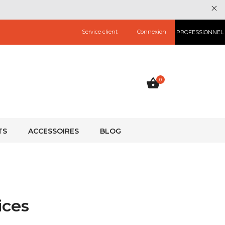
Service client
Connexion
PROFESSIONNEL
0
TS
ACCESSOIRES
BLOG
ices