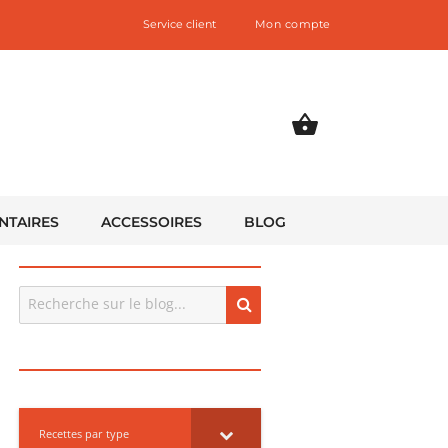
Service client
Mon compte
NTAIRES
ACCESSOIRES
BLOG
Recherche
Recherche
pour
:
Recettes par type