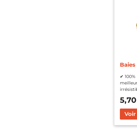
Baies
✔ 100% 
meilleu
irrésisti
5,70