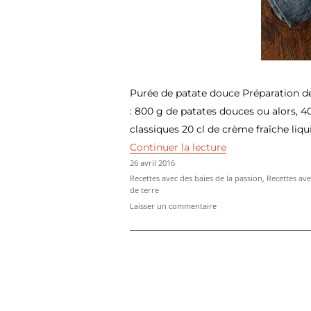
Purée de patate douce Préparation de 
: 800 g de patates douces ou alors, 
classiques 20 cl de crème fraîche liqu
de « Recette : pu
Continuer la lecture
Publié
26 avril 2016
le
Catégories
Recettes avec des baies de la passion
,
Recettes av
de terre
sur
Laisser un commentaire
Recette
:
purée
de
patate
douce
aux
baies