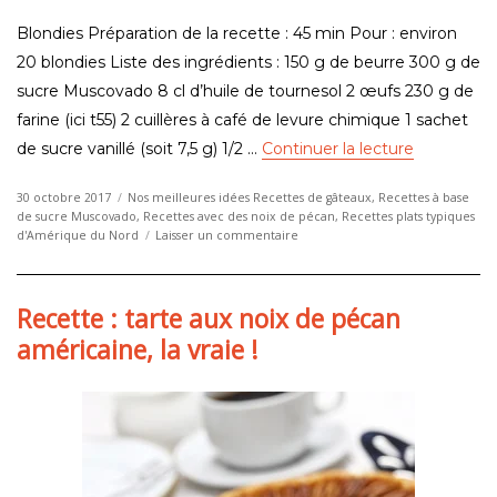
Blondies Préparation de la recette : 45 min Pour : environ
20 blondies Liste des ingrédients : 150 g de beurre 300 g de
sucre Muscovado 8 cl d’huile de tournesol 2 œufs 230 g de
farine (ici t55) 2 cuillères à café de levure chimique 1 sachet
de « Recett
de sucre vanillé (soit 7,5 g) 1/2 …
Continuer la lecture
Publié
Catégories
30 octobre 2017
Nos meilleures idées Recettes de gâteaux
,
Recettes à base
le
de sucre Muscovado
,
Recettes avec des noix de pécan
,
Recettes plats typiques
sur
d'Amérique du Nord
Laisser un commentaire
Recette
:
Les
Recette : tarte aux noix de pécan
blondies
américains
américaine, la vraie !
traditionnels
!