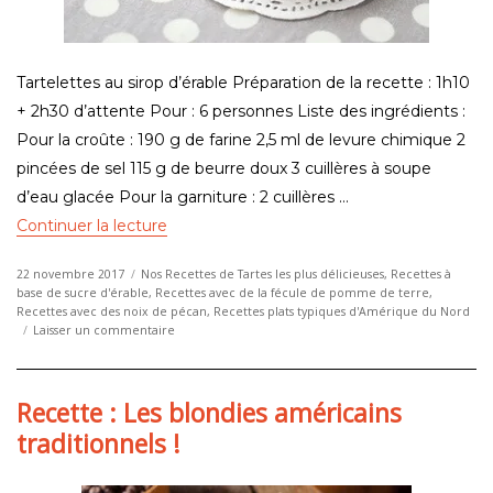
Tartelettes au sirop d’érable Préparation de la recette : 1h10
+ 2h30 d’attente Pour : 6 personnes Liste des ingrédients :
Pour la croûte : 190 g de farine 2,5 ml de levure chimique 2
pincées de sel 115 g de beurre doux 3 cuillères à soupe
d’eau glacée Pour la garniture : 2 cuillères …
de « Recette : Tartelettes au sirop d’érable 
Continuer la lecture
Publié
Catégories
22 novembre 2017
Nos Recettes de Tartes les plus délicieuses
,
Recettes à
le
base de sucre d'érable
,
Recettes avec de la fécule de pomme de terre
,
Recettes avec des noix de pécan
,
Recettes plats typiques d'Amérique du Nord
sur
Laisser un commentaire
Recette
:
Tartelettes
Recette : Les blondies américains
au
sirop
traditionnels !
d’érable
!