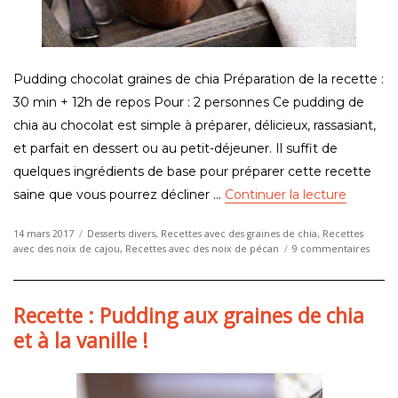
Pudding chocolat graines de chia Préparation de la recette :
30 min + 12h de repos Pour : 2 personnes Ce pudding de
chia au chocolat est simple à préparer, délicieux, rassasiant,
et parfait en dessert ou au petit-déjeuner. Il suffit de
quelques ingrédients de base pour préparer cette recette
de « Rec
saine que vous pourrez décliner …
Continuer la lecture
Publié
Catégories
14 mars 2017
Desserts divers
,
Recettes avec des graines de chia
,
Recettes
le
sur
avec des noix de cajou
,
Recettes avec des noix de pécan
9 commentaires
Recet
:
Puddi
Recette : Pudding aux graines de chia
au
choco
et à la vanille !
et
aux
graine
de