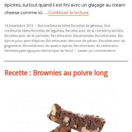
épicées, surtout quand il est fini avec un glaçage au cream
de « Recette : Carro
cheese comme ici. …
Continuer la lecture
Publié
Catégories
14 novembre 2013
Nos meilleures idées Recettes de gâteaux
,
Nos
le
meilleures idées Recettes de légumes
,
Recette avec de la cranberry séchée
,
Recettes avec de la cannelle
,
Recettes avec des amandes
,
Recettes avec des
épices pour pain d'épices
,
Recettes avec des noix de pécan
,
Recettes avec du
gingembre
,
Recettes avec du quatre épices
,
Recettes avec du raisins secs
,
sur
Recettes plats typiques d'Amérique du Nord
Laisser un commentaire
Recette
:
Carrot
Recette : Brownies au poivre long
cake
glacé
au
cream
cheese
!