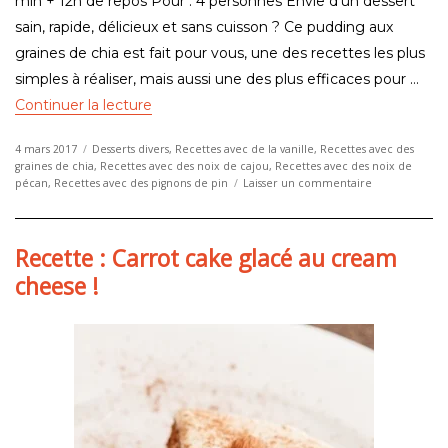
min + 12h de repos Pour : 4 personnes Envie d’un dessert
sain, rapide, délicieux et sans cuisson ? Ce pudding aux
graines de chia est fait pour vous, une des recettes les plus
simples à réaliser, mais aussi une des plus efficaces pour …
de « Recette : Pudding aux graines de chia et
Continuer la lecture
Publié
Catégories
4 mars 2017
Desserts divers
,
Recettes avec de la vanille
,
Recettes avec des
le
graines de chia
,
Recettes avec des noix de cajou
,
Recettes avec des noix de
sur
pécan
,
Recettes avec des pignons de pin
Laisser un commentaire
Recette
:
Pudding
Recette : Carrot cake glacé au cream
aux
graines
cheese !
de
chia
et
à
la
vanille
!