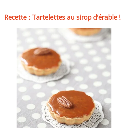
Recette
:
Aji
Recette : Tartelettes au sirop d’érable !
de
gallina
du
Pérou
(poulet
au
piment)
!