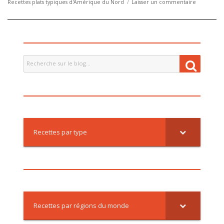
sur
Recettes plats typiques d'Amérique du Nord
Laisser un commentaire
Recette
:
Brownies
au
poivre
long
Recherche
Recher
pour
:
Recettes par type
Recettes par régions du monde