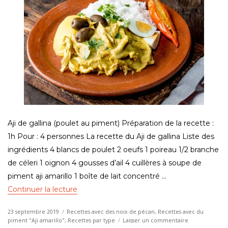
Aji de gallina (poulet au piment) Préparation de la recette :
1h Pour : 4 personnes La recette du Aji de gallina Liste des
ingrédients 4 blancs de poulet 2 oeufs 1 poireau 1/2 branche
de céleri 1 oignon 4 gousses d’ail 4 cuillères à soupe de
piment aji amarillo 1 boîte de lait concentré …
de « Recette : Aji de gallina du Pérou (poul
Continuer la lecture
Publié
Catégories
23 septembre 2019
Recettes avec des noix de pécan
,
Recettes avec du
le
sur
piment "Aji amarillo"
,
Recettes par type
Laisser un commentaire