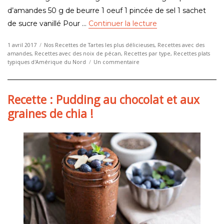
d’amandes 50 g de beurre 1 oeuf 1 pincée de sel 1 sachet
de « Recette : tarte
de sucre vanillé Pour …
Continuer la lecture
Publié
Catégories
1 avril 2017
Nos Recettes de Tartes les plus délicieuses
,
Recettes avec des
le
amandes
,
Recettes avec des noix de pécan
,
Recettes par type
,
Recettes plats
sur
typiques d'Amérique du Nord
Un commentaire
Recette
:
tarte
Recette : Pudding au chocolat et aux
aux
noix
graines de chia !
de
pécan
américaine,
la
vraie
!