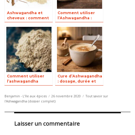
Ashwagandha et
Comment utiliser
cheveux : comment
l’Ashwagandha :
l’employer ?
posologie et dosage
Comment utiliser
Cure d’Ashwagandha
l’ashwagandha
: dosage, durée et
contre le stress et
comment la faire
l’anxiété ?
Auteur
Publié
Catégories
Benjamin - L’île aux épices
26 novembre 2020
Tout savoir sur
le
l'Ashwagandha (dossier complet)
Laisser un commentaire