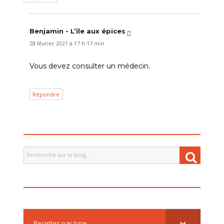
Benjamin - L’île aux épices
dit :
28 février 2021 à 17 h 17 min
Vous devez consulter un médecin.
Répondre
Recherche
Recher
pour
:
Recettes par type