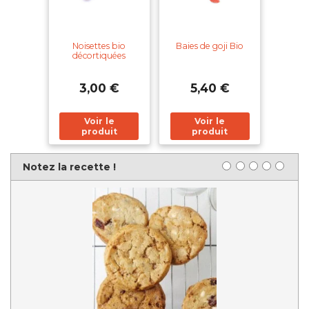
Noisettes bio
Baies de goji Bio
décortiquées
3,00 €
5,40 €
1 star
2 stars
3 stars
4 stars
5 sta
Notez la recette !
Rating