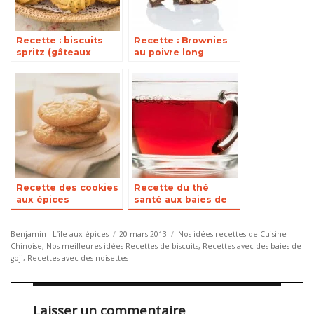
Recette : biscuits
Recette : Brownies
spritz (gâteaux
au poivre long
ronds spirits)
Recette des cookies
Recette du thé
aux épices
santé aux baies de
aphrodisiaques
goji
Auteur
Publié
Catégories
Benjamin - L’île aux épices
20 mars 2013
Nos idées recettes de Cuisine
le
Chinoise
,
Nos meilleures idées Recettes de biscuits
,
Recettes avec des baies de
goji
,
Recettes avec des noisettes
Laisser un commentaire