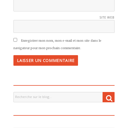
SITE WEB
Enregistrer mon nom, mon e-mail et mon site dans le
navigateur pour mon prochain commentaire.
Recherche
Recher
pour
: