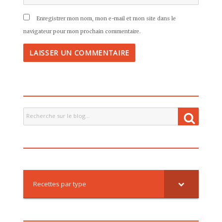
Enregistrer mon nom, mon e-mail et mon site dans le
navigateur pour mon prochain commentaire.
Recherche
Recher
pour
:
Recettes par type