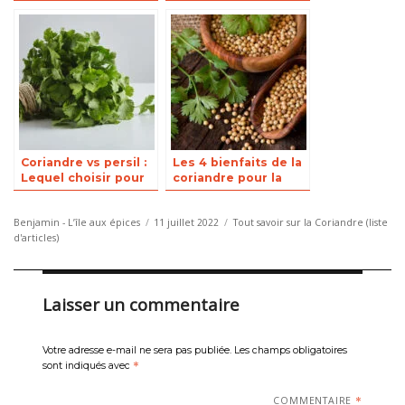
maigrir ?
de la coriandre
Coriandre vs persil :
Les 4 bienfaits de la
Lequel choisir pour
coriandre pour la
sa cuisine ?
peau
Auteur
Publié
Catégories
Benjamin - L’île aux épices
11 juillet 2022
Tout savoir sur la Coriandre (liste
le
d'articles)
Laisser un commentaire
Votre adresse e-mail ne sera pas publiée.
Les champs obligatoires
sont indiqués avec
*
COMMENTAIRE
*